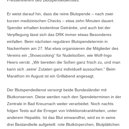
Pressereferent des Blutspendedienstes.
Er weist darauf hin, dass die reine Blutspende – nach zwei
kurzen medizinischen Checks – etwa zehn Minuten dauert.
Spender erhalten kostenlose Getränke, und auch bei der
Verpflegung lässt sich das DRK immer etwas Besonderes
einfallen. Beim nächsten regulären Blutspendetermin in
Nackenheim am 27. Mai etwa organisieren die Mitglieder des
Vereins ein „Showcooking“ für Nudelsoßen, wie Wolf-Ingo
Heers verrät. „Wir bereiten die Soßen ganz frisch zu, und man
kann sich ,seine‘ Zutaten ganz individuell aussuchen.“ Beim
Marathon im August ist ein Grillabend angesagt.
Der Blutspendedienst versorgt beide Bundesländer mit
Blutkonserven. Diese werden nach den Spendeterminen in der
Zentrale in Bad Kreuznach weiter verarbeitet. Noch nachts
folgen Tests auf die Erreger von Infektionskrankheiten, unter
anderem Hepatitis. Ist das Blut einwandfrei, wird es in seine
drei Bestandteile aufgeteilt: rote Blutkörperchen, Blutplättchen