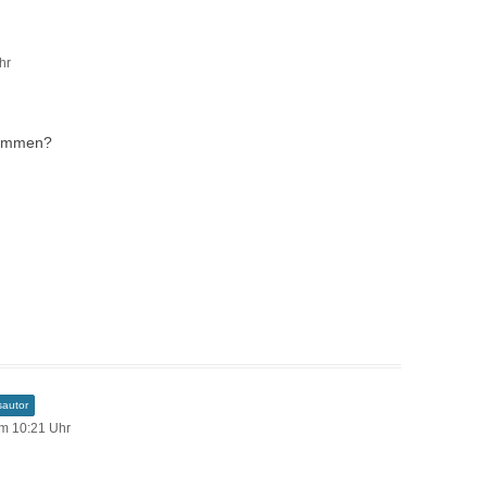
hr
rnommen?
sautor
m 10:21 Uhr