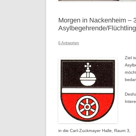
Morgen in Nackenheim – 3
Asylbegehrende/Flüchtlin
6 Antworten
Ziel 
Asylb
möcht
beda
Desha
Inter
in die Carl-Zuckmayer Halle, Raum 3,