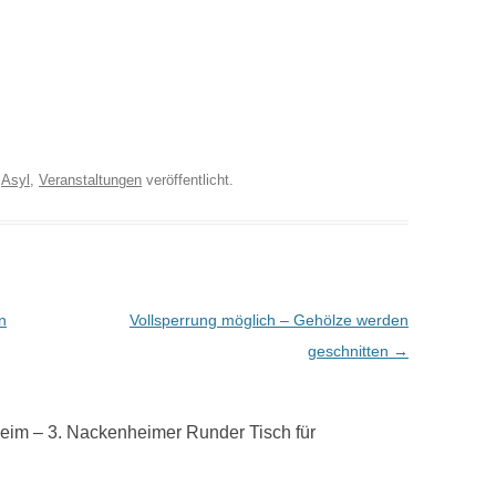
r
Asyl
,
Veranstaltungen
veröffentlicht.
n
Vollsperrung möglich – Gehölze werden
geschnitten
→
im – 3. Nackenheimer Runder Tisch für