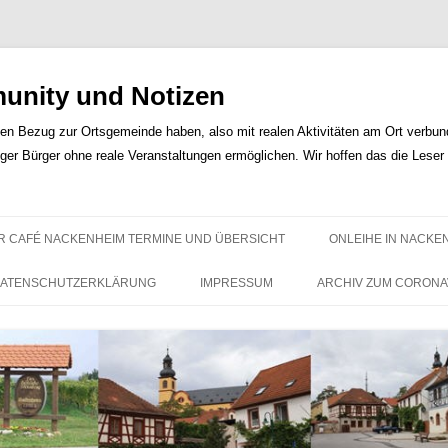
nity und Notizen
len Bezug zur Ortsgemeinde haben, also mit realen Aktivitäten am Ort verbunde
iger Bürger ohne reale Veranstaltungen ermöglichen. Wir hoffen das die Lese
Zum
Inhalt
R CAFÉ NACKENHEIM TERMINE UND ÜBERSICHT
ONLEIHE IN NACKE
springen
ATENSCHUTZERKLÄRUNG
IMPRESSUM
ARCHIV ZUM CORONA