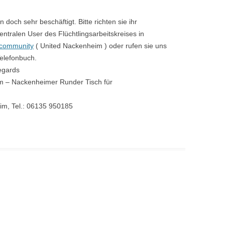
n doch sehr beschäftigt. Bitte richten sie ihr
ntralen User des Flüchtlingsarbeitskreises in
community
( United Nackenheim ) oder rufen sie uns
Telefonbuch.
egards
im – Nackenheimer Runder Tisch für
im, Tel.: 06135 950185