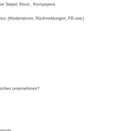
mer Seipel, Kloos , Kornyeyeva
uktur, (Moderatoren, Rückmeldungen, FB usw.)
 Wochen unternehmen?
meinde