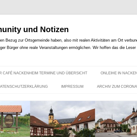
nity und Notizen
len Bezug zur Ortsgemeinde haben, also mit realen Aktivitäten am Ort verbunde
iger Bürger ohne reale Veranstaltungen ermöglichen. Wir hoffen das die Lese
Zum
Inhalt
R CAFÉ NACKENHEIM TERMINE UND ÜBERSICHT
ONLEIHE IN NACKE
springen
ATENSCHUTZERKLÄRUNG
IMPRESSUM
ARCHIV ZUM CORONA