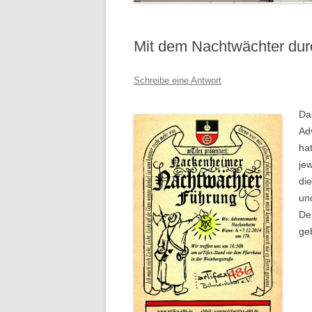
Mit dem Nachtwächter du
Schreibe eine Antwort
Da
Ad
hat
je
di
und
De
ge