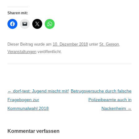
Sharen mit:
Dieser Beitrag wurde am
10. Dezember 2018
unter
St. Gereon
,
Veranstaltungen
veröffentlicht.
Beitrags-
←
dorf-test: Jugend mischt mit!
Betrugsversuche durch falsche
Navigation
Fragebogen zur
Polizeibeamte auch in
Kommunalwahl 2018
Nackenheim
→
Kommentar verfassen