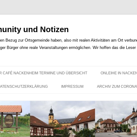
nity und Notizen
len Bezug zur Ortsgemeinde haben, also mit realen Aktivitäten am Ort verbunde
iger Bürger ohne reale Veranstaltungen ermöglichen. Wir hoffen das die Lese
Zum
Inhalt
R CAFÉ NACKENHEIM TERMINE UND ÜBERSICHT
ONLEIHE IN NACKE
springen
ATENSCHUTZERKLÄRUNG
IMPRESSUM
ARCHIV ZUM CORONA