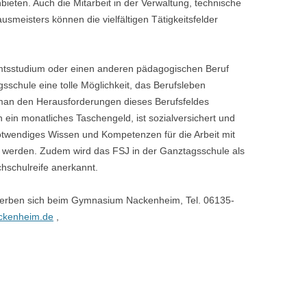
ieten. Auch die Mitarbeit in der Verwaltung, technische
smeisters können die vielfältigen Tätigkeitsfelder
amtsstudium oder einen anderen pädagogischen Beruf
sschule eine tolle Möglichkeit, das Berufsleben
 man den Herausforderungen dieses Berufsfeldes
n ein monatliches Taschengeld, ist sozialversichert und
notwendiges Wissen und Kompetenzen für die Arbeit mit
t werden. Zudem wird das FSJ in der Ganztagsschule als
chschulreife anerkannt.
ewerben sich beim Gymnasium Nackenheim, Tel. 06135-
ckenheim.de
,