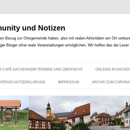
nity und Notizen
len Bezug zur Ortsgemeinde haben, also mit realen Aktivitäten am Ort verbunde
iger Bürger ohne reale Veranstaltungen ermöglichen. Wir hoffen das die Lese
Zum
Inhalt
R CAFÉ NACKENHEIM TERMINE UND ÜBERSICHT
ONLEIHE IN NACKE
springen
ATENSCHUTZERKLÄRUNG
IMPRESSUM
ARCHIV ZUM CORONA