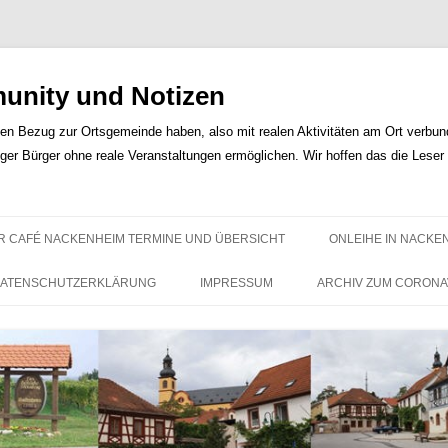
nity und Notizen
len Bezug zur Ortsgemeinde haben, also mit realen Aktivitäten am Ort verbunde
iger Bürger ohne reale Veranstaltungen ermöglichen. Wir hoffen das die Lese
Zum
Inhalt
R CAFÉ NACKENHEIM TERMINE UND ÜBERSICHT
ONLEIHE IN NACKE
springen
ATENSCHUTZERKLÄRUNG
IMPRESSUM
ARCHIV ZUM CORONA