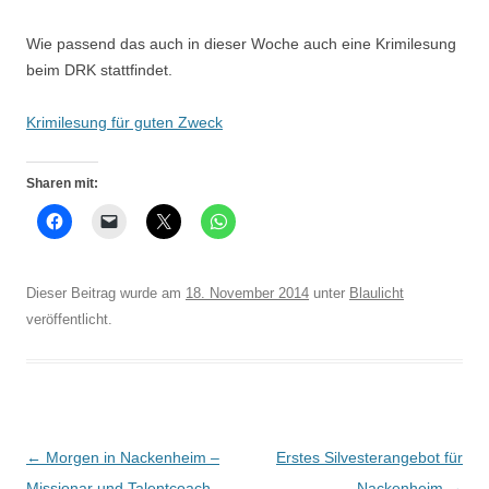
Wie passend das auch in dieser Woche auch eine Krimilesung
beim DRK stattfindet.
Krimilesung für guten Zweck
Sharen mit:
Dieser Beitrag wurde am
18. November 2014
unter
Blaulicht
veröffentlicht.
Beitrags-
←
Morgen in Nackenheim –
Erstes Silvesterangebot für
Navigation
Missionar und Talentcoach –
Nackenheim
→