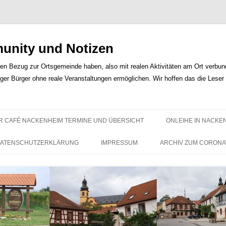
nity und Notizen
len Bezug zur Ortsgemeinde haben, also mit realen Aktivitäten am Ort verbunde
iger Bürger ohne reale Veranstaltungen ermöglichen. Wir hoffen das die Lese
Zum
Inhalt
R CAFÉ NACKENHEIM TERMINE UND ÜBERSICHT
ONLEIHE IN NACKE
springen
ATENSCHUTZERKLÄRUNG
IMPRESSUM
ARCHIV ZUM CORONA