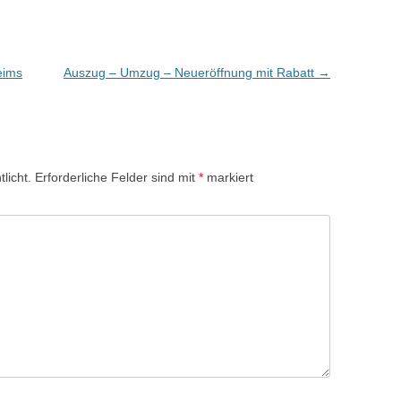
eims
Auszug – Umzug – Neueröffnung mit Rabatt
→
licht.
Erforderliche Felder sind mit
*
markiert