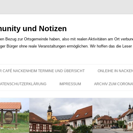
nity und Notizen
len Bezug zur Ortsgemeinde haben, also mit realen Aktivitäten am Ort verbunde
iger Bürger ohne reale Veranstaltungen ermöglichen. Wir hoffen das die Lese
Zum
Inhalt
R CAFÉ NACKENHEIM TERMINE UND ÜBERSICHT
ONLEIHE IN NACKE
springen
ATENSCHUTZERKLÄRUNG
IMPRESSUM
ARCHIV ZUM CORONA