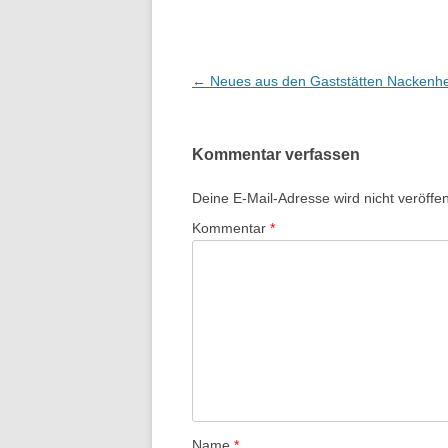
Beitrags-
←
Neues aus den Gaststätten Nackenh
Navigation
Kommentar verfassen
Deine E-Mail-Adresse wird nicht veröffent
Kommentar
*
Name
*