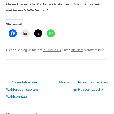
Gepäckträger. Die Marke ist Mc Kenzie . Wenn ihr es seht,
meldet euch bitte bei mir.
“
Sharen mit:
Dieser Beitrag wurde am
7. Juni 2014
unter
Blaulicht
veröffentlicht.
Beitrags-
←
Präsentation der
Morgen in Nackenheim – Alles
Navigation
Wahlergebnisse am
im Fußballrausch?
→
Wahlsonntag