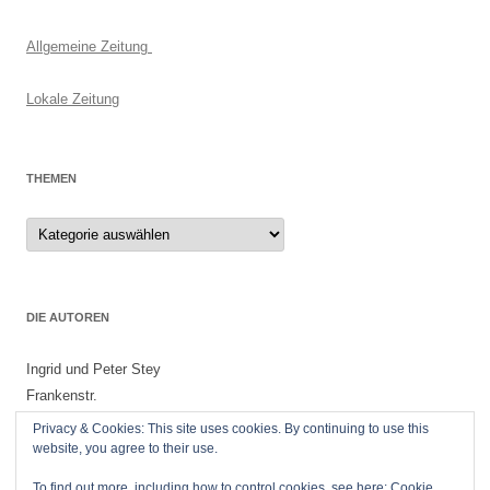
Allgemeine Zeitung
Lokale Zeitung
THEMEN
Themen
DIE AUTOREN
Ingrid und Peter Stey
Frankenstr.
55299 Nackenheim
Privacy & Cookies: This site uses cookies. By continuing to use this
website, you agree to their use.
To find out more, including how to control cookies, see here:
Cookie