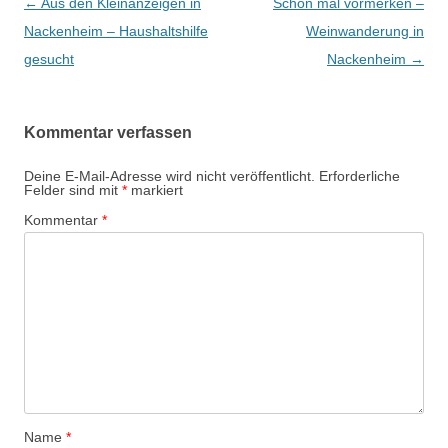
Beitrags-
←
Aus den Kleinanzeigen in
Schon mal vormerken –
Navigation
Nackenheim – Haushaltshilfe
Weinwanderung in
gesucht
Nackenheim
→
Kommentar verfassen
Deine E-Mail-Adresse wird nicht veröffentlicht.
Erforderliche
Felder sind mit
*
markiert
Kommentar
*
Name
*