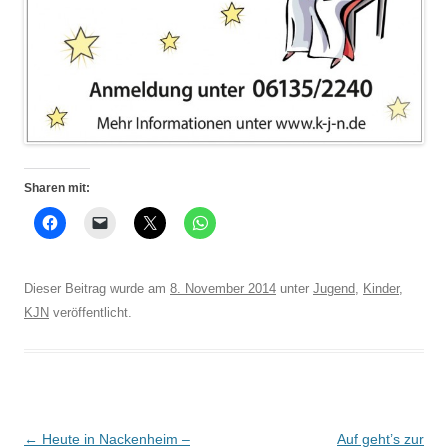
Sharen mit:
Dieser Beitrag wurde am
8. November 2014
unter
Jugend
,
Kinder
,
KJN
veröffentlicht.
Beitrags-
←
Heute in Nackenheim –
Auf geht’s zur