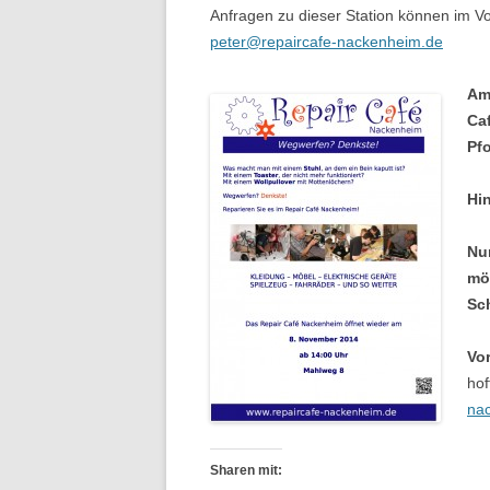
Anfragen zu dieser Station können im V
peter@repaircafe-nackenheim.de
Am
Ca
Pfo
Hi
Nur
mö
Sc
Vo
hof
na
Sharen mit: