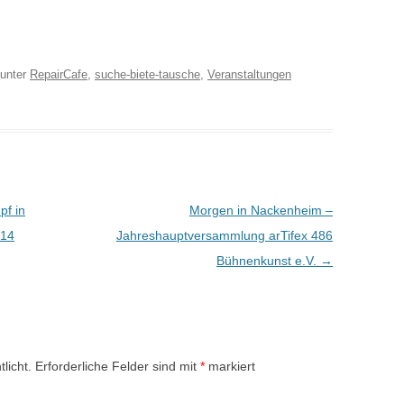
unter
RepairCafe
,
suche-biete-tausche
,
Veranstaltungen
f in
Morgen in Nackenheim –
014
Jahreshauptversammlung arTifex 486
Bühnenkunst e.V.
→
licht.
Erforderliche Felder sind mit
*
markiert