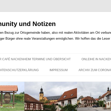
nity und Notizen
len Bezug zur Ortsgemeinde haben, also mit realen Aktivitäten am Ort verbunde
iger Bürger ohne reale Veranstaltungen ermöglichen. Wir hoffen das die Lese
Zum
Inhalt
R CAFÉ NACKENHEIM TERMINE UND ÜBERSICHT
ONLEIHE IN NACKE
springen
ATENSCHUTZERKLÄRUNG
IMPRESSUM
ARCHIV ZUM CORONA