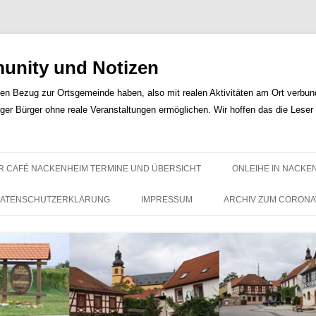
nity und Notizen
len Bezug zur Ortsgemeinde haben, also mit realen Aktivitäten am Ort verbunde
iger Bürger ohne reale Veranstaltungen ermöglichen. Wir hoffen das die Lese
Zum
Inhalt
R CAFÉ NACKENHEIM TERMINE UND ÜBERSICHT
ONLEIHE IN NACKE
springen
ATENSCHUTZERKLÄRUNG
IMPRESSUM
ARCHIV ZUM CORONA