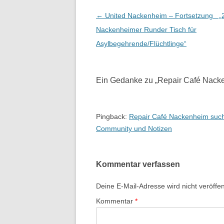
Beitrags-
←
United Nackenheim – Fortsetzung „2
Navigation
Nackenheimer Runder Tisch für
Asylbegehrende/Flüchtlinge“
Ein Gedanke zu „
Repair Café Nacke
Pingback:
Repair Café Nackenheim sucht
Community und Notizen
Kommentar verfassen
Deine E-Mail-Adresse wird nicht veröffent
Kommentar
*