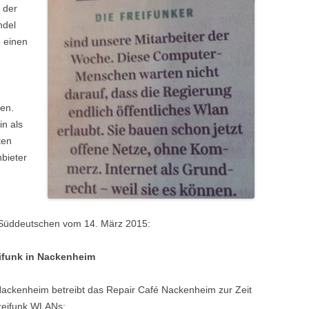
 der
ndel
e einen
n
ten.
in als
ten
nbieter
 Süddeutschen vom 14. März 2015:
ifunk in Nackenheim
Nackenheim betreibt das Repair Café Nackenheim zur Zeit
reifunk WLANs: