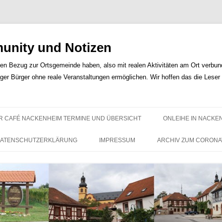
nity und Notizen
len Bezug zur Ortsgemeinde haben, also mit realen Aktivitäten am Ort verbunde
iger Bürger ohne reale Veranstaltungen ermöglichen. Wir hoffen das die Lese
Zum
Inhalt
R CAFÉ NACKENHEIM TERMINE UND ÜBERSICHT
ONLEIHE IN NACKE
springen
ATENSCHUTZERKLÄRUNG
IMPRESSUM
ARCHIV ZUM CORONA