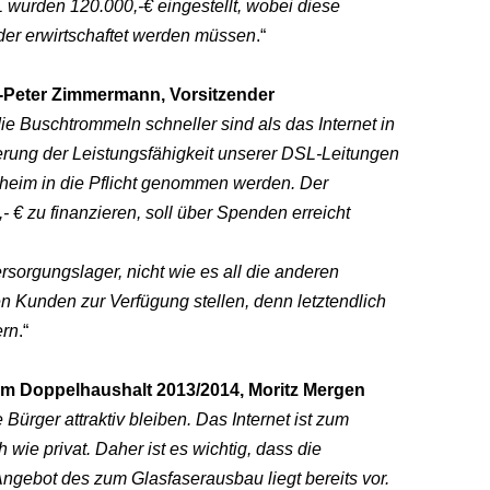
 wurden 120.000,-€ eingestellt,
wobei diese
er erwirtschaftet
werden müssen
.“
-Peter Zimmermann, Vorsitzender
ie Buschtrommeln schneller sind
als das Internet in
rung der Leistungsfähigkeit
unserer DSL-Leitungen
eim in die Pflicht genommen werden. Der
 € zu finanzieren, soll über Spenden erreicht
ersorgungslager, nicht wie
es all die anderen
den Kunden zur
Verfügung stellen, denn letztendlich
ern
.“
m Doppelhaushalt 2013/2014, Moritz Mergen
Bürger attraktiv bleiben. Das Internet
ist zum
 wie privat. Daher ist
es wichtig, dass die
 Angebot des
zum Glasfaserausbau liegt bereits vor.