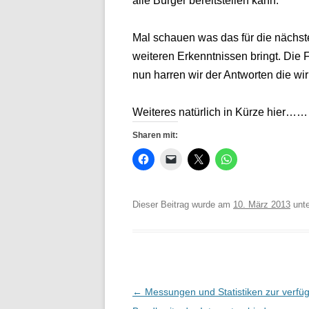
alle Bürger bereitstellen kann.
Mal schauen was das für die nächs
weiteren Erkenntnissen bringt. Die 
nun harren wir der Antworten die wir
Weiteres natürlich in Kürze hier……
Sharen mit:
Dieser Beitrag wurde am
10. März 2013
unt
Beitrags-
←
Messungen und Statistiken zur verfü