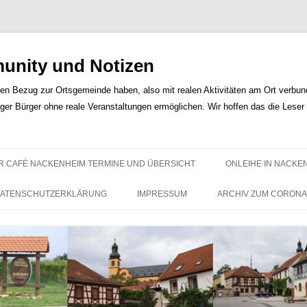
nity und Notizen
len Bezug zur Ortsgemeinde haben, also mit realen Aktivitäten am Ort verbunde
iger Bürger ohne reale Veranstaltungen ermöglichen. Wir hoffen das die Lese
Zum
Inhalt
R CAFÉ NACKENHEIM TERMINE UND ÜBERSICHT
ONLEIHE IN NACKE
springen
ATENSCHUTZERKLÄRUNG
IMPRESSUM
ARCHIV ZUM CORONA