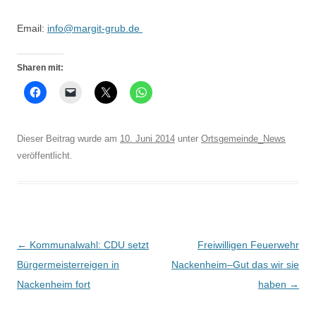
Email:
info@margit-grub.de
Sharen mit:
Dieser Beitrag wurde am
10. Juni 2014
unter
Ortsgemeinde_News
veröffentlicht.
Beitrags-
←
Kommunalwahl: CDU setzt
Freiwilligen Feuerwehr
Navigation
Bürgermeisterreigen in
Nackenheim–Gut das wir sie
Nackenheim fort
haben
→