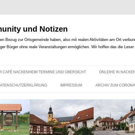
nity und Notizen
len Bezug zur Ortsgemeinde haben, also mit realen Aktivitäten am Ort verbunde
iger Bürger ohne reale Veranstaltungen ermöglichen. Wir hoffen das die Lese
Zum
Inhalt
R CAFÉ NACKENHEIM TERMINE UND ÜBERSICHT
ONLEIHE IN NACKE
springen
ATENSCHUTZERKLÄRUNG
IMPRESSUM
ARCHIV ZUM CORONA