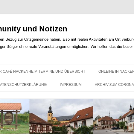
nity und Notizen
len Bezug zur Ortsgemeinde haben, also mit realen Aktivitäten am Ort verbunde
iger Bürger ohne reale Veranstaltungen ermöglichen. Wir hoffen das die Lese
Zum
Inhalt
R CAFÉ NACKENHEIM TERMINE UND ÜBERSICHT
ONLEIHE IN NACKE
springen
ATENSCHUTZERKLÄRUNG
IMPRESSUM
ARCHIV ZUM CORONA