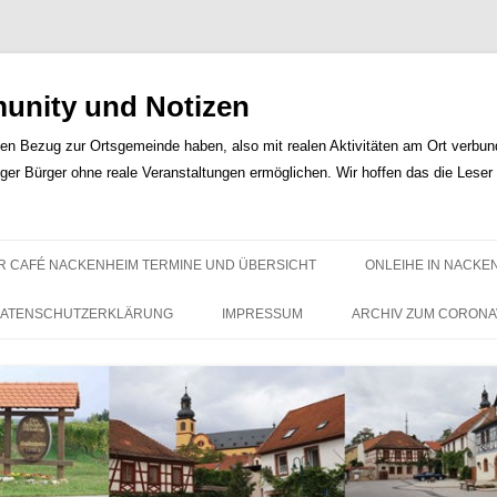
nity und Notizen
len Bezug zur Ortsgemeinde haben, also mit realen Aktivitäten am Ort verbunde
iger Bürger ohne reale Veranstaltungen ermöglichen. Wir hoffen das die Lese
Zum
Inhalt
R CAFÉ NACKENHEIM TERMINE UND ÜBERSICHT
ONLEIHE IN NACKE
springen
ATENSCHUTZERKLÄRUNG
IMPRESSUM
ARCHIV ZUM CORONA