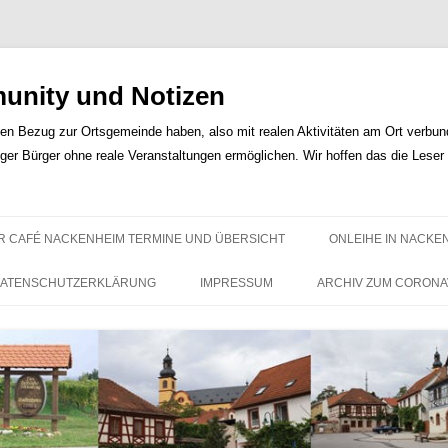
nity und Notizen
len Bezug zur Ortsgemeinde haben, also mit realen Aktivitäten am Ort verbunde
iger Bürger ohne reale Veranstaltungen ermöglichen. Wir hoffen das die Lese
Zum
Inhalt
R CAFÉ NACKENHEIM TERMINE UND ÜBERSICHT
ONLEIHE IN NACKE
springen
ATENSCHUTZERKLÄRUNG
IMPRESSUM
ARCHIV ZUM CORONA