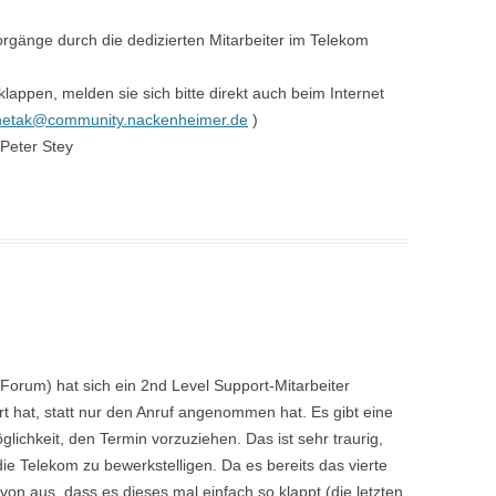
orgänge durch die dedizierten Mitarbeiter im Telekom
klappen, melden sie sich bitte direkt auch beim Internet
rnetak@community.nackenheimer.de
)
Peter Stey
Forum) hat sich ein 2nd Level Support-Mitarbeiter
t hat, statt nur den Anruf angenommen hat. Es gibt eine
glichkeit, den Termin vorzuziehen. Das ist sehr traurig,
die Telekom zu bewerkstelligen. Da es bereits das vierte
von aus, dass es dieses mal einfach so klappt (die letzten