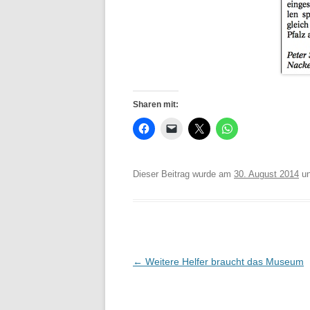
Sharen mit:
Dieser Beitrag wurde am
30. August 2014
un
Beitrags-
←
Weitere Helfer braucht das Museum
Navigation