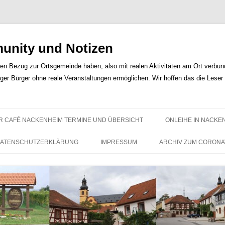
nity und Notizen
len Bezug zur Ortsgemeinde haben, also mit realen Aktivitäten am Ort verbunde
iger Bürger ohne reale Veranstaltungen ermöglichen. Wir hoffen das die Lese
Zum
Inhalt
R CAFÉ NACKENHEIM TERMINE UND ÜBERSICHT
ONLEIHE IN NACKE
springen
ATENSCHUTZERKLÄRUNG
IMPRESSUM
ARCHIV ZUM CORONA