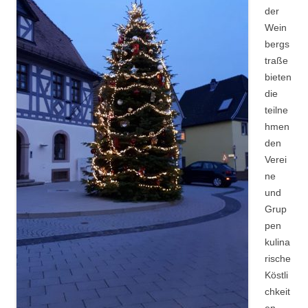
der
Wein
bergs
traße
bieten
die
teilne
hmen
den
Verei
ne
und
Grup
pen
kulina
rische
Köstli
chkeit