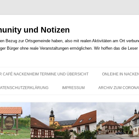
nity und Notizen
len Bezug zur Ortsgemeinde haben, also mit realen Aktivitäten am Ort verbunde
iger Bürger ohne reale Veranstaltungen ermöglichen. Wir hoffen das die Lese
Zum
Inhalt
R CAFÉ NACKENHEIM TERMINE UND ÜBERSICHT
ONLEIHE IN NACKE
springen
ATENSCHUTZERKLÄRUNG
IMPRESSUM
ARCHIV ZUM CORONA